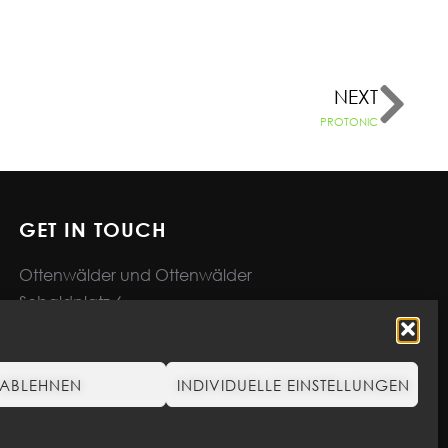
NEXT
PROTONIC
GET IN TOUCH
Ottenwälder und Ottenwälder
Sebaldplatz 6
73525 Schwäbisch Gmünd
Deutschland
ABLEHNEN
INDIVIDUELLE EINSTELLUNGEN
info@ottenwaelder.de
+49 07171 927 23 – 0