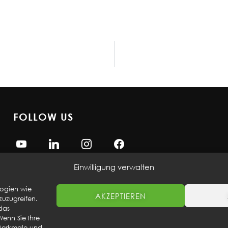
FOLLOW US
Einwilligung verwalten
logien wie
AKZEPTIEREN
uzugreifen.
das
Wenn Sie Ihre
 Merkmale und