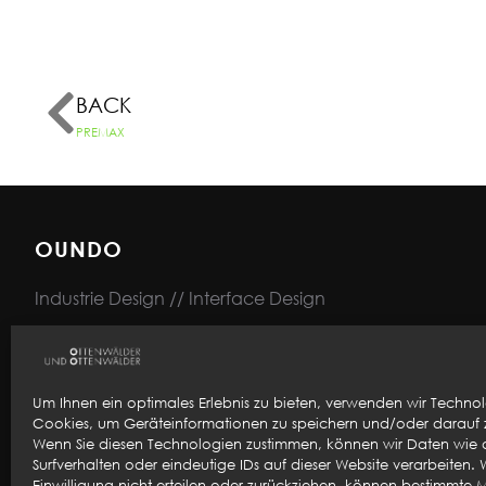
BACK
PREMAX
OUNDO
Industrie Design // Interface Design
Impressum
Datenschutz
Um Ihnen ein optimales Erlebnis zu bieten, verwenden wir Techno
Cookies, um Geräteinformationen zu speichern und/oder darauf z
Newsletter
Wenn Sie diesen Technologien zustimmen, können wir Daten wie 
Surfverhalten oder eindeutige IDs auf dieser Website verarbeiten. 
Einwilligung nicht erteilen oder zurückziehen, können bestimmte