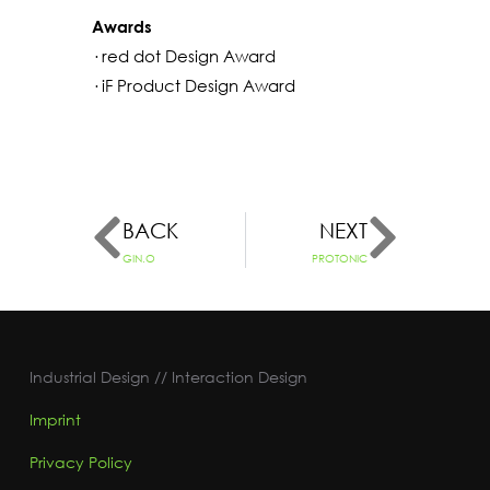
Awards
· red dot Design Award
· iF Product Design Award
BACK
NEXT
GIN.O
PROTONIC
Industrial Design // Interaction Design
Imprint
Privacy Policy