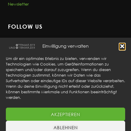
Newsletter
FOLLOW US
Einwilligung verwalten
Um dir ein optimales Erlebnis zu bieten, verwenden wir
Technologien wie Cookies, um Geräteinformationen zu
GET IN TOUCH
speichern und/oder darauf zuzugreifen. Wenn du diesen
Technologien zustimmst, können wir Daten wie das
Ottenwälder and Ottenwälder
Surfverhalten oder eindeutige IDs auf dieser Website verarbeiten.
Sebaldplatz 6
Wenn du deine Einwilligung nicht erteilst oder zurückziehst,
können bestimmte Merkmale und Funktionen beeinträchtigt
73525 Schwäbisch Gmünd
werden.
Germany
info@ottenwaelder.de
AKZEPTIEREN
+49 07171 927 23 – 0
ABLEHNEN