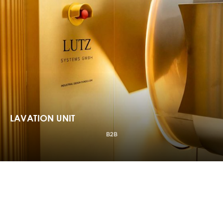
LAVATION UNIT
EQUIPE
B2B
B2B