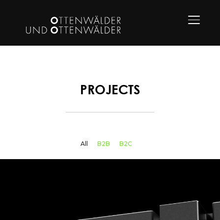
TOGGLE
PROJECTS
All
B2B
B2C