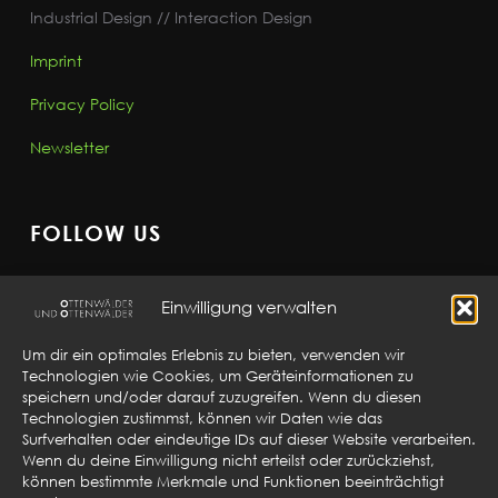
Industrial Design // Interaction Design
Imprint
Privacy Policy
Newsletter
FOLLOW US
Einwilligung verwalten
Um dir ein optimales Erlebnis zu bieten, verwenden wir
Technologien wie Cookies, um Geräteinformationen zu
GET IN TOUCH
speichern und/oder darauf zuzugreifen. Wenn du diesen
Technologien zustimmst, können wir Daten wie das
Ottenwälder and Ottenwälder
Surfverhalten oder eindeutige IDs auf dieser Website verarbeiten.
Sebaldplatz 6
Wenn du deine Einwilligung nicht erteilst oder zurückziehst,
können bestimmte Merkmale und Funktionen beeinträchtigt
73525 Schwäbisch Gmünd