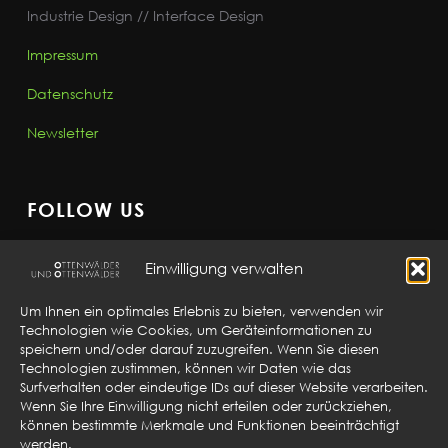
Industrie Design // Interface Design
Impressum
Datenschutz
Newsletter
FOLLOW US
Einwilligung verwalten
Um Ihnen ein optimales Erlebnis zu bieten, verwenden wir
Technologien wie Cookies, um Geräteinformationen zu
GET IN TOUCH
speichern und/oder darauf zuzugreifen. Wenn Sie diesen
Technologien zustimmen, können wir Daten wie das
Ottenwälder und Ottenwälder
Surfverhalten oder eindeutige IDs auf dieser Website verarbeiten.
Wenn Sie Ihre Einwilligung nicht erteilen oder zurückziehen,
Sebaldplatz 6
können bestimmte Merkmale und Funktionen beeinträchtigt
73525 Schwäbisch Gmünd
werden.